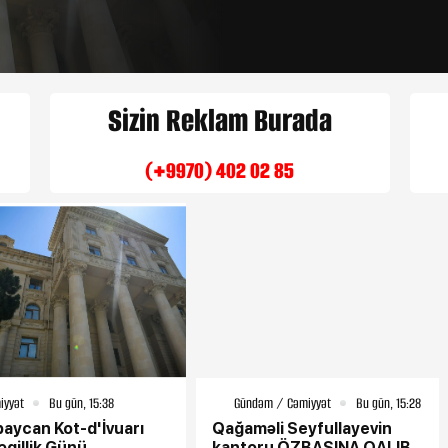
Sizin Reklam Burada
Qağaməli Seyful
(+9970) 402 02 85
ÖZBAŞINA 
iyyət
Bu gün, 15:38
Gündəm / Cəmiyyət
Bu gün, 15:28
aycan Kot-d'İvuarı
Qağaməli Seyfullayevin
qillik Günü
kantoru ÖZBAŞINA QALIB...