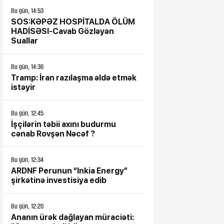
Bu gün, 14:53
ə girən, cibindən
SOS:KƏPƏZ HOSPİTALDA ÖLÜM
HADİSƏSI-Cavab Gözləyən
 “xidmət”: Baku
Suallar
nics həqiqətləri!
Bu gün, 14:36
Tramp: İran razılaşma əldə etmək
istəyir
Bu gün, 12:45
İşçilərin təbii axını budurmu
cənab Rovşən Nəcəf ?
Bu gün, 12:34
ARDNF Perunun “Inkia Energy”
şirkətinə investisiya edib
Bu gün, 12:20
Ananın ürək dağlayan müraciəti: