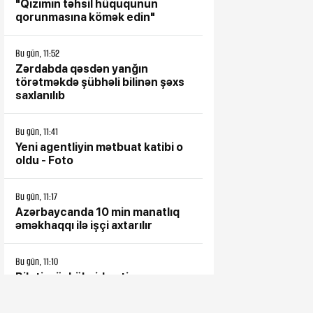
"Qızımın təhsil hüququnun
qorunmasına kömək edin"
Bu gün, 11:52
Zərdabda qəsdən yanğın
törətməkdə şübhəli bilinən şəxs
saxlanılıb
Bu gün, 11:41
Yeni agentliyin mətbuat katibi o
oldu - Foto
Bu gün, 11:17
Azərbaycanda 10 min manatlıq
əməkhaqqı ilə işçi axtarılır
Bu gün, 11:10
Bileti müşkül, xidməti ucuz:
AZAL-ın Bakı-Naxçıvan
reyslərində 20 qəpiklik xidmət