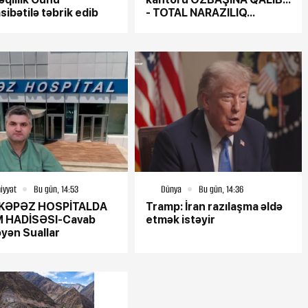
ntley", geri
Gəncədə 44 günlük müharibənin
ibətilə təbrik edib
- TOTAL NARAZILIQ...
pullar və 54
yaralarının bağlanmasına şərait
Azərbaycanın M
yaratmayan Dövlət Şəhərsalma
və Arxitektura Komitəsi -
sə
SAKİNLƏRDƏN SENSASİON
İDDİALAR
iyyət
Bu gün, 14:53
Dünya
Bu gün, 14:36
KƏPƏZ HOSPİTALDA
Tramp: İran razılaşma əldə
Bu gün, 09:32
 HADİSƏSI-Cavab
etmək istəyir
SOS:KƏPƏZ H
yən Suallar
atan
Beyləqanda bir nəfər suda
HADİSƏSI
daha birinin
boğulub