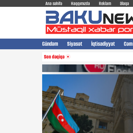
Ana səhifə
Haqqımızda
Reklam
Əlaqə
Gündəm
Siyasət
İqtisadiyyat
Cəm
Son dəqiqə