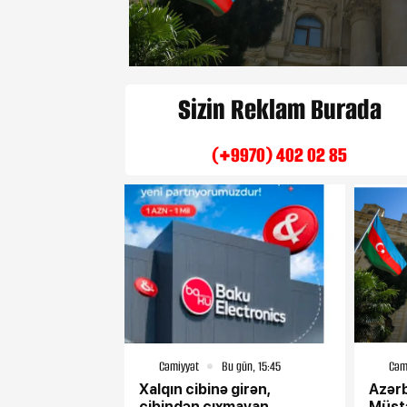
Sizin Reklam Burada
(+9970) 402 02 85
Cəmiyyət
Bu gün, 15:45
Cəm
Xalqın cibinə girən,
Azərb
cibindən çıxmayan
Müstə