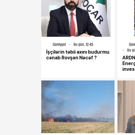
Cəmiyyət
Bu gün, 12:45
Gün
Bu gü
İşçilərin təbii axını budurmu
cənab Rovşən Nəcəf ?
ARDN
Energ
inves