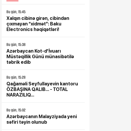
Bu gün, 15:45
Xalqın cibinə girən, cibindən
çıxmayan “xidmət”: Baku
Electronics həqiqətləri!
Bu gün, 15:38
Azərbaycan Kot-d'İvuarı
Müstəqillik Günü münasibətilə
n razılaşma əldə
təbrik edib
etmək istəyir
Bu gün, 15:28
Qağaməli Seyfullayevin kantoru
ÖZBAŞINA QALIB... - TOTAL
NARAZILIQ...
Bu gün, 15:02
Azərbaycanın Malayziyada yeni
səfiri təyin olunub