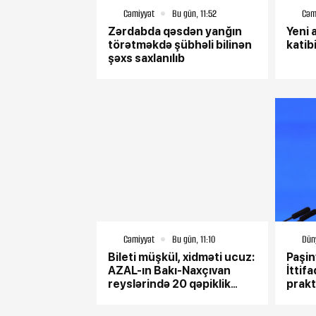
Cəmiyyət
Bu gün, 11:52
Cəm
Zərdabda qəsdən yanğın
Yeni 
törətməkdə şübhəli bilinən
katib
şəxs saxlanılıb
Cəmiyyət
Bu gün, 11:10
Dün
Bileti müşkül, xidməti ucuz:
Paşin
AZAL-ın Bakı-Naxçıvan
İttif
reyslərində 20 qəpiklik
prakt
xidmət standartı-VİDEO
keçir