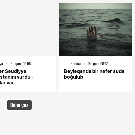
ya
Bu gün, 09:58
Hadisə
Bu gün, 09:32
ər Səudiyyə
Beyləqanda bir nəfər suda
stanını vurdu -
boğulub
lar var
Daha çox