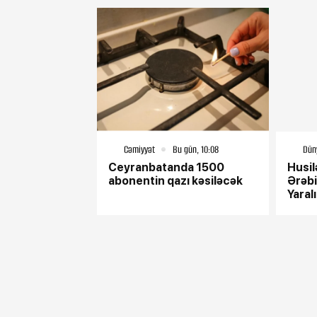
Cəmiyyət
Bu gün, 10:08
Dün
Ceyranbatanda 1500
Husil
abonentin qazı kəsiləcək
Ərəbi
Yaralı