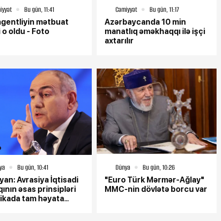
iyyət
Bu gün, 11:41
Cəmiyyət
Bu gün, 11:17
Xalqın cibin
agentliyin mətbuat
Azərbaycanda 10 min
i o oldu - Foto
manatlıq əməkhaqqı ilə işçi
çıxmayan
axtarılır
Electro
ya
Bu gün, 10:41
Dünya
Bu gün, 10:26
yan: Avrasiya İqtisadi
"Euro Türk Mərmər-Ağlay"
aqının əsas prinsipləri
MMC-nin dövlətə borcu var
ikada tam həyata
ilmir