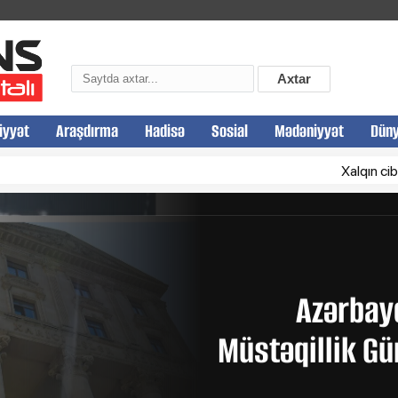
Xalqın cibin
çıxmayan
Axtar
Electro
iyyət
Araşdırma
Hadisə
Sosial
Mədəniyyət
Dün
Xalqın cibinə girən, 
Azərbay
Müstəqillik G