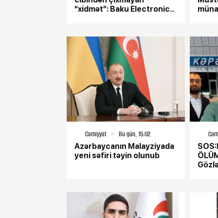
240 minlik "Be
“xidmət”: Baku Electronics
münas
qaytarılmayan 
həqiqətləri!
şikayət –
iddiaların mərkəzində
kim dayanır?
Cəmiyyət
Bu gün, 15:02
Cəm
Azərbaycanın Malayziyada
SOS:
4-08-2026, 10:52
yeni səfiri təyin olunub
ÖLÜM
Gözlə
Buzovnada b
qardaşlardan 
meyiti tapıldı