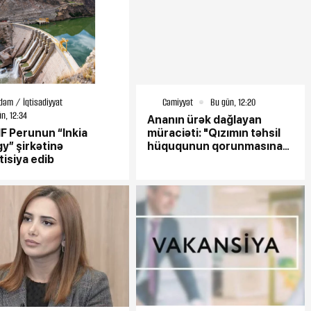
dəm / İqtisadiyyat
Cəmiyyət
Bu gün, 12:20
n, 12:34
Ananın ürək dağlayan
F Perunun “Inkia
müraciəti: "Qızımın təhsil
Tramp: İra
y” şirkətinə
hüququnun qorunmasına
tisiya edib
kömək edin"